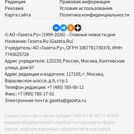
Редакция
Правовая информация
Реклама
Условия использования
Карта сайта
Политика конфиденциальности
© АО «Газета.Ру» (1999-2026) – Главные новости дня
Название:
Газета.Ru
(Gazeta.Ru)
Учредитель:
АО «Газета.Ру»
, ОГРН 1067761730376, ИНН
7743625728
Адрес учредителя: 125239, Россия, Москва, Коптевская
улица, дом 67
Адрес редакции и издателя:
117105
, г.
Москва
,
Варшавское шоссе, д.9, стр.1
Телефон редакции:
+7 (495) 785-00-12
Факс:
+7 (495) 785-17-01
Электронная почта:
gazeta@gazeta.ru
Свидетельство о регистрации СМИ Эл № ФС77-67642
выдано федеральной службой по надзору в сфере
связи, информационных технологий и массовых