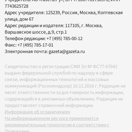
7743625728
Адрес учредителя: 125239, Россия, Москва, Коптевская
улица, дом 67
Адрес редакции и издателя:
117105
, г.
Москва
,
Варшавское шоссе, д.9, стр.1
Телефон редакции:
+7 (495) 785-00-12
Факс:
+7 (495) 785-17-01
Электронная почта:
gazeta@gazeta.ru
Свидетельство о регистрации СМИ Эл № ФС77-67642
выдано федеральной службой по надзору в сфере
связи, информационных технологий и массовых
коммуникаций (Роскомнадзор) 10.11.2016 г. Редакция не
несет ответственности за достоверность информации,
содержащейся в рекламных объявлениях. Редакция не
предоставляет справочной информации.
Информация об ограничениях
На информационном ресурсе применяются
рекомендательные технологии в соответствии с
Правилами