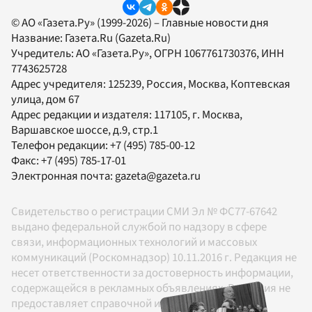
© АО «Газета.Ру» (1999-2026) – Главные новости дня
Название:
Газета.Ru
(Gazeta.Ru)
Учредитель:
АО «Газета.Ру»
, ОГРН 1067761730376, ИНН
7743625728
Адрес учредителя: 125239, Россия, Москва, Коптевская
улица, дом 67
Адрес редакции и издателя:
117105
, г.
Москва
,
Варшавское шоссе, д.9, стр.1
Телефон редакции:
+7 (495) 785-00-12
Факс:
+7 (495) 785-17-01
Электронная почта:
gazeta@gazeta.ru
Свидетельство о регистрации СМИ Эл № ФС77-67642
выдано федеральной службой по надзору в сфере
связи, информационных технологий и массовых
коммуникаций (Роскомнадзор) 10.11.2016 г. Редакция не
несет ответственности за достоверность информации,
содержащейся в рекламных объявлениях. Редакция не
предоставляет справочной информации.