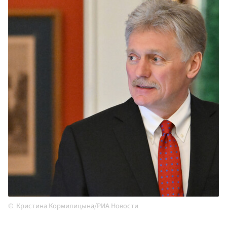
Кристина Кормилицына/РИА Новости