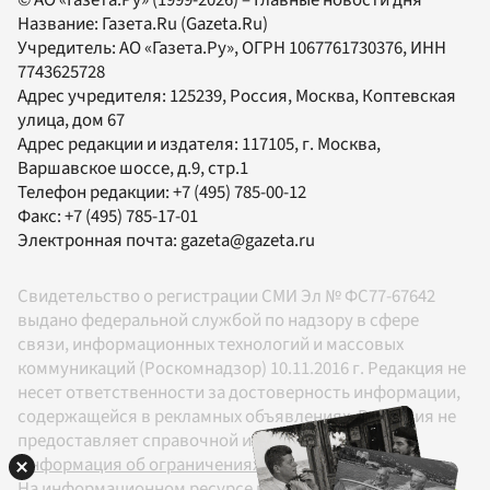
Название:
Газета.Ru
(Gazeta.Ru)
Учредитель:
АО «Газета.Ру»
, ОГРН 1067761730376, ИНН
7743625728
Адрес учредителя: 125239, Россия, Москва, Коптевская
улица, дом 67
Адрес редакции и издателя:
117105
, г.
Москва
,
Варшавское шоссе, д.9, стр.1
Телефон редакции:
+7 (495) 785-00-12
Факс:
+7 (495) 785-17-01
Электронная почта:
gazeta@gazeta.ru
Свидетельство о регистрации СМИ Эл № ФС77-67642
выдано федеральной службой по надзору в сфере
связи, информационных технологий и массовых
коммуникаций (Роскомнадзор) 10.11.2016 г. Редакция не
несет ответственности за достоверность информации,
содержащейся в рекламных объявлениях. Редакция не
предоставляет справочной информации.
Информация об ограничениях
На информационном ресурсе применяются