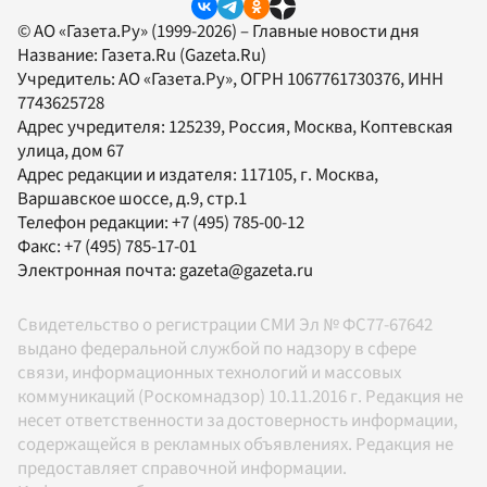
© АО «Газета.Ру» (1999-2026) – Главные новости дня
Название:
Газета.Ru
(Gazeta.Ru)
Учредитель:
АО «Газета.Ру»
, ОГРН 1067761730376, ИНН
7743625728
Адрес учредителя: 125239, Россия, Москва, Коптевская
улица, дом 67
Адрес редакции и издателя:
117105
, г.
Москва
,
Варшавское шоссе, д.9, стр.1
Телефон редакции:
+7 (495) 785-00-12
Факс:
+7 (495) 785-17-01
Электронная почта:
gazeta@gazeta.ru
Свидетельство о регистрации СМИ Эл № ФС77-67642
выдано федеральной службой по надзору в сфере
связи, информационных технологий и массовых
коммуникаций (Роскомнадзор) 10.11.2016 г. Редакция не
несет ответственности за достоверность информации,
содержащейся в рекламных объявлениях. Редакция не
предоставляет справочной информации.