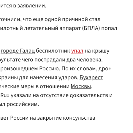
рится в заявлении.
точнили, что еще одной причиной стал
спилотный летательный аппарат (БПЛА) попал
м
городе Галац
беспилотник
упал
на крышу
ультате чего пострадали два человека.
произошедшем Россию. По их словам, дрон
краины для нанесения ударов.
Бухарест
ические меры в отношении
Москвы
.
.Ru» указали на отсутствие доказательств и
ыл российским.
вет России на закрытие консульства