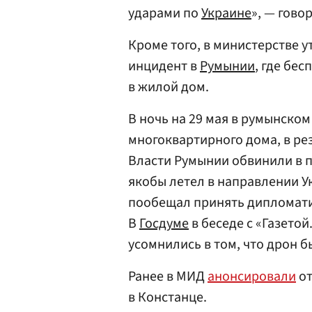
ударами по
Украине
», — гово
Кроме того, в министерстве у
инцидент в
Румынии
, где бе
в жилой дом.
В ночь на 29 мая в румынско
многоквартирного дома, в рез
Власти Румынии обвинили в 
якобы летел в направлении У
пообещал принять дипломат
В
Госдуме
в беседе с «Газетой
усомнились в том, что дрон б
Ранее в МИД
анонсировали
от
в Констанце.