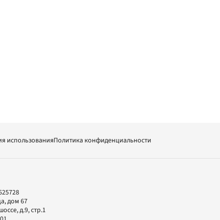
ия использования
Политика конфиденциальности
625728
а, дом 67
ссе, д.9, стр.1
-01