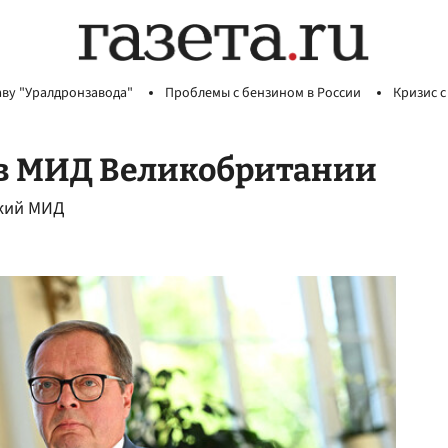
аву "Уралдронзавода"
Проблемы с бензином в России
Кризис с
 в МИД Великобритании
ский МИД