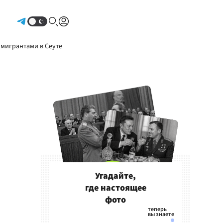
Авторизоваться
 мигрантами в Сеуте
Угадайте,
где настоящее
фото