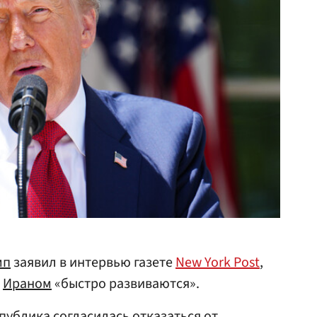
мп
заявил в интервью газете
New York Post
,
с
Ираном
«быстро развиваются».
публика согласилась отказаться от