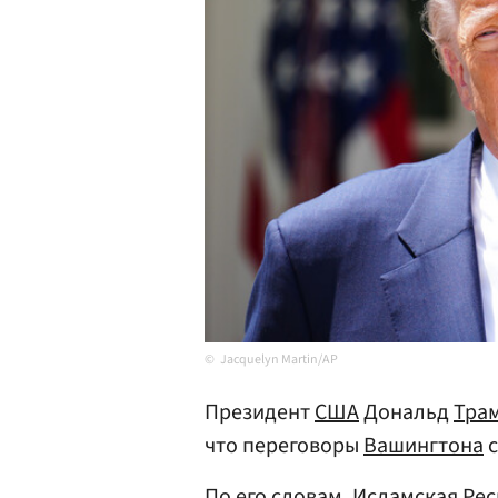
Jacquelyn Martin/AP
Президент
США
Дональд
Тра
что переговоры
Вашингтона
По его словам, Исламская Рес