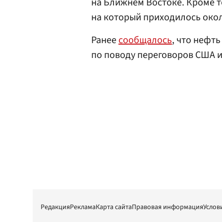
на Ближнем Востоке. Кроме т
на который приходилось окол
Ранее
сообщалось
, что нефт
по поводу переговоров США и
Редакция
Реклама
Карта сайта
Правовая информация
Услов