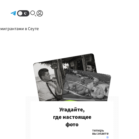
Авторизоваться
 мигрантами в Сеуте
Угадайте,
где настоящее
фото