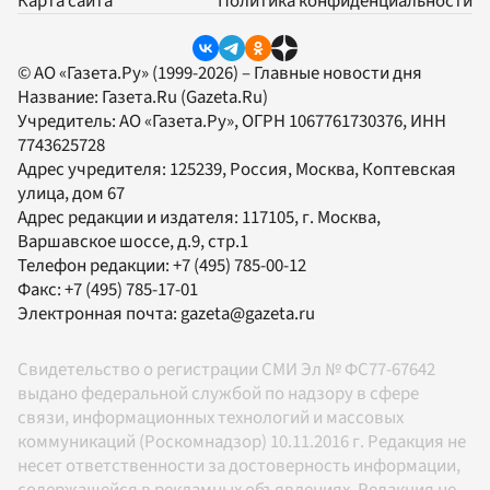
Карта сайта
Политика конфиденциальности
© АО «Газета.Ру» (1999-2026) – Главные новости дня
Название:
Газета.Ru
(Gazeta.Ru)
Учредитель:
АО «Газета.Ру»
, ОГРН 1067761730376, ИНН
7743625728
Адрес учредителя: 125239, Россия, Москва, Коптевская
улица, дом 67
Адрес редакции и издателя:
117105
, г.
Москва
,
Варшавское шоссе, д.9, стр.1
Телефон редакции:
+7 (495) 785-00-12
Факс:
+7 (495) 785-17-01
Электронная почта:
gazeta@gazeta.ru
Свидетельство о регистрации СМИ Эл № ФС77-67642
выдано федеральной службой по надзору в сфере
связи, информационных технологий и массовых
коммуникаций (Роскомнадзор) 10.11.2016 г. Редакция не
несет ответственности за достоверность информации,