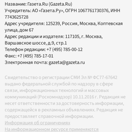
Название:
Газета.Ru
(Gazeta.Ru)
Учредитель:
АО «Газета.Ру»
, ОГРН 1067761730376, ИНН
7743625728
Адрес учредителя: 125239, Россия, Москва, Коптевская
улица, дом 67
Адрес редакции и издателя:
117105
, г.
Москва
,
Варшавское шоссе, д.9, стр.1
Телефон редакции:
+7 (495) 785-00-12
Факс:
+7 (495) 785-17-01
Электронная почта:
gazeta@gazeta.ru
Свидетельство о регистрации СМИ Эл № ФС77-67642
выдано федеральной службой по надзору в сфере
связи, информационных технологий и массовых
коммуникаций (Роскомнадзор) 10.11.2016 г. Редакция не
несет ответственности за достоверность информации,
содержащейся в рекламных объявлениях. Редакция не
предоставляет справочной информации.
Информация об ограничениях
На информационном ресурсе применяются