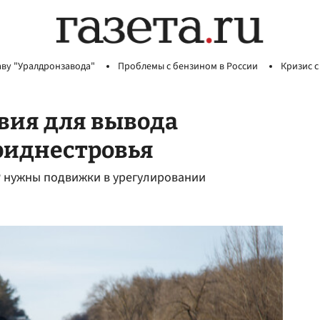
аву "Уралдронзавода"
Проблемы с бензином в России
Кризис с
вия для вывода
риднестровья
Р нужны подвижки в урегулировании