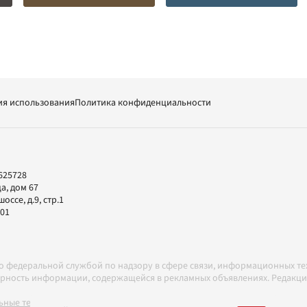
ия использования
Политика конфиденциальности
625728
а, дом 67
ссе, д.9, стр.1
-01
но федеральной службой по надзору в сфере связи, информационных т
товерность информации, содержащейся в рекламных объявлениях. Редак
ные технологии в соответствии с Правилами