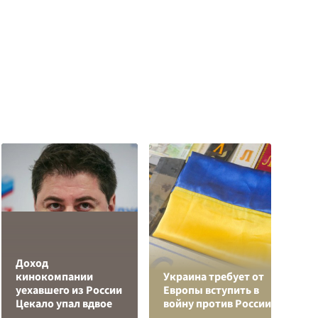
Доход
Р
кинокомпании
Украина требует от
н
уехавшего из России
Европы вступить в
п
Цекало упал вдвое
войну против России
К