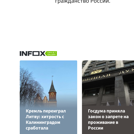
гражданство России.
Кремль переиграл
Госдума приняла
Литву: хитрость с
закон о запрете на
Калининградом
проживание в
сработала
России