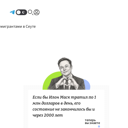
Авторизоваться
 мигрантами в Сеуте
Если бы Илон Маск тратил по 1
млн долларов в день, его
состояние не закончилось бы и
через 2000 лет