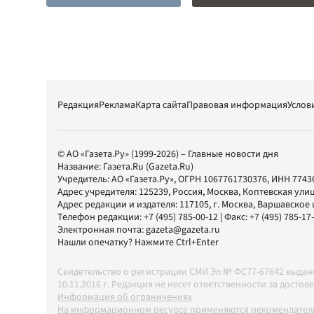
Редакция
Реклама
Карта сайта
Правовая информация
Услов
© АО «Газета.Ру» (1999-2026) – Главные новости дня
Название:
Газета.Ru
(Gazeta.Ru)
Учредитель:
АО «Газета.Ру»
, ОГРН 1067761730376, ИНН 7743
Адрес учредителя: 125239, Россия, Москва, Коптевская улиц
Адрес редакции и издателя:
117105
, г.
Москва
,
Варшавское шо
Телефон редакции:
+7 (495) 785-00-12
| Факс:
+7 (495) 785-17
Электронная почта:
gazeta@gazeta.ru
Нашли опечатку? Нажмите Ctrl+Enter
Свидетельство о регистрации СМИ Эл № ФС77-67642 выда
10.11.2016 г. Редакция не несет ответственности за дос
Информация об ограничениях
На информационном ресурсе применяются рекомендатель