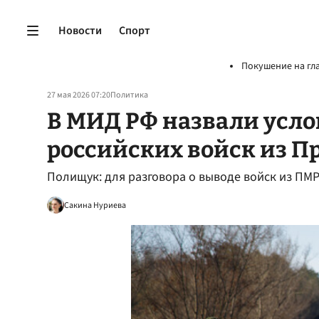
Новости
Спорт
Покушение на гл
27 мая 2026 07:20
Политика
В МИД РФ назвали усло
российских войск из П
Полищук: для разговора о выводе войск из ПМ
Сакина Нуриева