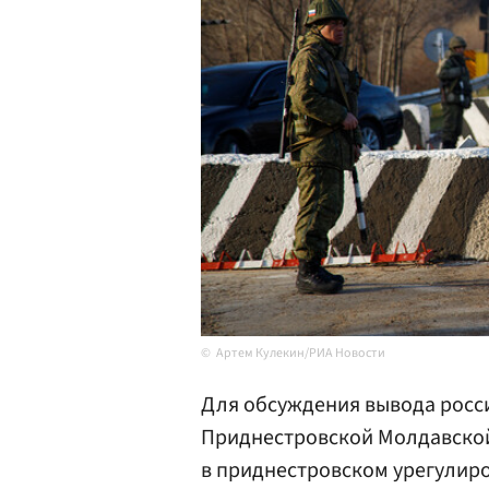
Артем Кулекин/РИА Новости
Для обсуждения вывода росс
Приднестровской Молдавской
в приднестровском урегулиров