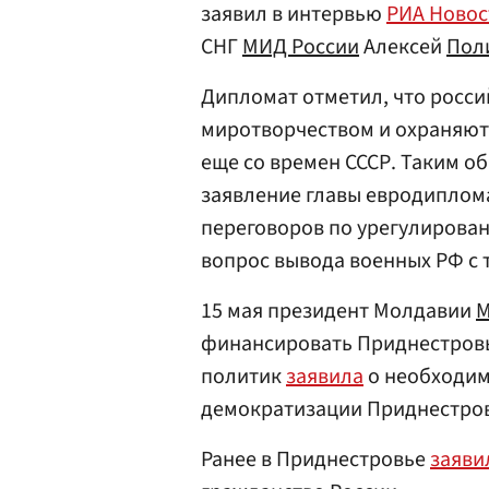
заявил в интервью
РИА Новос
СНГ
МИД России
Алексей
Пол
Дипломат отметил, что росс
миротворчеством и охраняют
еще со времен СССР. Таким 
заявление главы евродиплома
переговоров по урегулирован
вопрос вывода военных РФ с
15 мая президент Молдавии
М
финансировать Приднестровье
политик
заявила
о необходим
демократизации Приднестровь
Ранее в Приднестровье
заяви