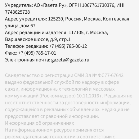
Учредитель:
АО «Газета.Ру»
, ОГРН 1067761730376, ИНН
7743625728
Адрес учредителя: 125239, Россия, Москва, Коптевская
улица, дом 67
Адрес редакции и издателя:
117105
, г.
Москва
,
Варшавское шоссе, д.9, стр.1
Телефон редакции:
+7 (495) 785-00-12
Факс:
+7 (495) 785-17-01
Электронная почта:
gazeta@gazeta.ru
Свидетельство о регистрации СМИ Эл № ФС77-67642
выдано федеральной службой по надзору в сфере
связи, информационных технологий и массовых
коммуникаций (Роскомнадзор) 10.11.2016 г. Редакция не
несет ответственности за достоверность информации,
содержащейся в рекламных объявлениях. Редакция не
предоставляет справочной информации.
Информация об ограничениях
На информационном ресурсе применяются
рекомендательные технологии в соответствии с