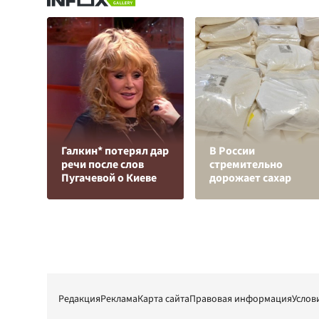
Галкин* потерял дар
В России
речи после слов
стремительно
Пугачевой о Киеве
дорожает сахар
Редакция
Реклама
Карта сайта
Правовая информация
Услов