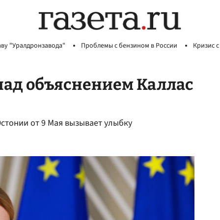
аву "Уралдронзавода"
Проблемы с бензином в России
Кризис с
над объяснением Каллас
Эстонии от 9 Мая вызывает улыбку