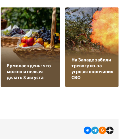
На Западе забили
Л
Ермолаев день: что
тревогу из-за
з
можно и нельзя
угрозы окончания
в
делать 8 августа
СВО
р