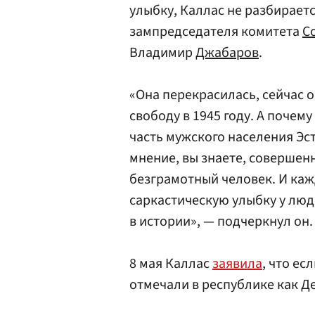
улыбку, Каллас не разбираетс
зампредседателя комитета
С
Владимир
Джабаров
.
«Она перекрасилась, сейчас о
свободу в 1945 году. А поче
часть мужского населения Эс
мнение, вы знаете, совершен
безграмотный человек. И каж
саркастическую улыбку у люд
в истории», — подчеркнул он.
8 мая Каллас
заявила
, что ес
отмечали в республике как Д