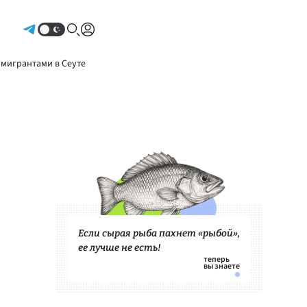
Авторизоваться
 мигрантами в Сеуте
Если сырая рыба пахнет «рыбой»,
ее лучше не есть!