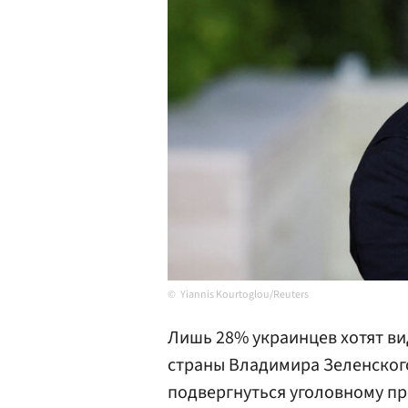
Yiannis Kourtoglou/Reuters
Лишь 28% украинцев хотят в
страны Владимира Зеленского
подвергнуться уголовному п