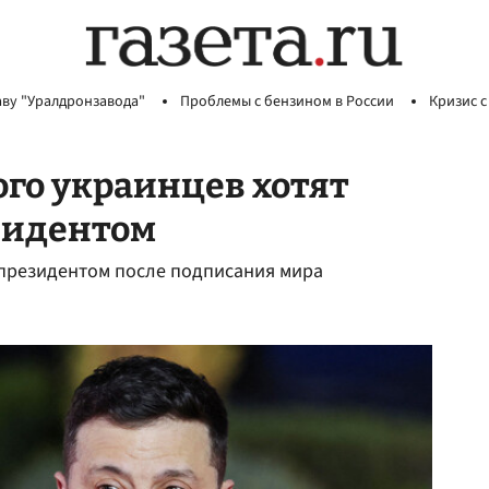
аву "Уралдронзавода"
Проблемы с бензином в России
Кризис с
ого украинцев хотят
зидентом
 президентом после подписания мира