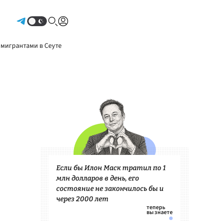
Авторизоваться
 мигрантами в Сеуте
Если бы Илон Маск тратил по 1
млн долларов в день, его
состояние не закончилось бы и
через 2000 лет