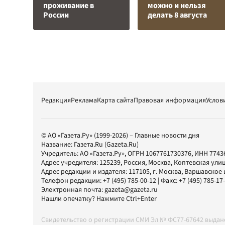
проживание в
можно и нельзя
России
делать 8 августа
Редакция
Реклама
Карта сайта
Правовая информация
Услов
© АО «Газета.Ру» (1999-2026) – Главные новости дня
Название:
Газета.Ru
(Gazeta.Ru)
Учредитель:
АО «Газета.Ру»
, ОГРН 1067761730376, ИНН 7743
Адрес учредителя: 125239, Россия, Москва, Коптевская улиц
Адрес редакции и издателя:
117105
, г.
Москва
,
Варшавское шо
Телефон редакции:
+7 (495) 785-00-12
| Факс:
+7 (495) 785-17
Электронная почта:
gazeta@gazeta.ru
Нашли опечатку? Нажмите Ctrl+Enter
Свидетельство о регистрации СМИ Эл № ФС77-67642 выда