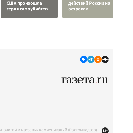
США произошла
действий России на
и
серия самоубийств
островах
к
ехнологий и массовых коммуникаций (Роскомнадзор)
18+