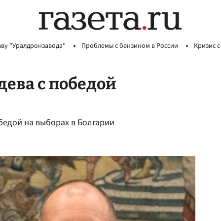
аву "Уралдронзавода"
Проблемы с бензином в России
Кризис с
дева с победой
бедой на выборах в Болгарии