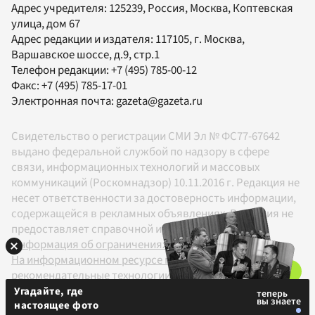
Адрес учредителя: 125239, Россия, Москва, Коптевская
улица, дом 67
Адрес редакции и издателя:
117105
, г.
Москва
,
Варшавское шоссе, д.9, стр.1
Телефон редакции:
+7 (495) 785-00-12
Факс:
+7 (495) 785-17-01
Электронная почта:
gazeta@gazeta.ru
Свидетельство о регистрации СМИ Эл № ФС77-67642
выдано федеральной службой по надзору в сфере
связи, информационных технологий и массовых
коммуникаций (Роскомнадзор) 10.11.2016 г. Редакция не
несет ответственности за достоверность информации,
содержащейся в рекламных объявлениях. Редакция не
предоставляет справочной информации.
Информация об ограничениях
На информационном ресурсе применяются
рекомендательные технологии в соответствии с
Правилами
Угадайте, где
настоящее фото
18+