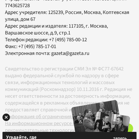
7743625728
Адрес учредителя: 125239, Россия, Москва, Коптевская
улица, дом 67
Адрес редакции и издателя:
117105
, г.
Москва
,
Варшавское шоссе, д.9, стр.1
Телефон редакции:
+7 (495) 785-00-12
Факс:
+7 (495) 785-17-01
Электронная почта:
gazeta@gazeta.ru
Свидетельство о регистрации СМИ Эл № ФС77-67642
выдано федеральной службой по надзору в сфере
связи, информационных технологий и массовых
коммуникаций (Роскомнадзор) 10.11.2016 г. Редакция не
несет ответственности за достоверность информации,
содержащейся в рекламных объявлениях. Редакция не
предоставляет справочной информации.
Информация об ограничениях
На информационном ресурсе применяются
рекомендательные технологии в соответствии с
Правилами
Угадайте, где