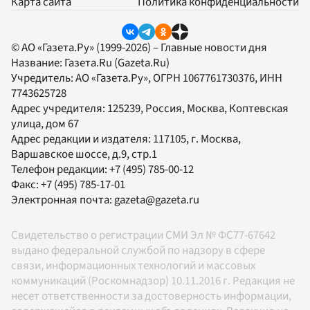
Карта сайта
Политика конфиденциальности
© АО «Газета.Ру» (1999-2026) – Главные новости дня
Название:
Газета.Ru
(Gazeta.Ru)
Учредитель:
АО «Газета.Ру»
, ОГРН 1067761730376, ИНН
7743625728
Адрес учредителя: 125239, Россия, Москва, Коптевская
улица, дом 67
Адрес редакции и издателя:
117105
, г.
Москва
,
Варшавское шоссе, д.9, стр.1
Телефон редакции:
+7 (495) 785-00-12
Факс:
+7 (495) 785-17-01
Электронная почта:
gazeta@gazeta.ru
Свидетельство о регистрации СМИ Эл № ФС77-67642
выдано федеральной службой по надзору в сфере
связи, информационных технологий и массовых
коммуникаций (Роскомнадзор) 10.11.2016 г. Редакция не
несет ответственности за достоверность информации,