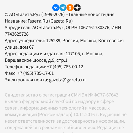
© АО «Газета.Ру» (1999-2026) – Главные новости дня
Название:
Газета.Ru
(Gazeta.Ru)
Учредитель:
АО «Газета.Ру»
, ОГРН 1067761730376, ИНН
7743625728
Адрес учредителя: 125239, Россия, Москва, Коптевская
улица, дом 67
Адрес редакции и издателя:
117105
, г.
Москва
,
Варшавское шоссе, д.9, стр.1
Телефон редакции:
+7 (495) 785-00-12
Факс:
+7 (495) 785-17-01
Электронная почта:
gazeta@gazeta.ru
Свидетельство о регистрации СМИ Эл № ФС77-67642
выдано федеральной службой по надзору в сфере
связи, информационных технологий и массовых
коммуникаций (Роскомнадзор) 10.11.2016 г. Редакция не
несет ответственности за достоверность информации,
содержащейся в рекламных объявлениях. Редакция не