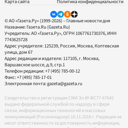
Карта сайта
Политика конфиденциальности
© АО «Газета.Ру» (1999-2026) – Главные новости дня
Название:
Газета.Ru
(Gazeta.Ru)
Учредитель:
АО «Газета.Ру»
, ОГРН 1067761730376, ИНН
7743625728
Адрес учредителя: 125239, Россия, Москва, Коптевская
улица, дом 67
Адрес редакции и издателя:
117105
, г.
Москва
,
Варшавское шоссе, д.9, стр.1
Телефон редакции:
+7 (495) 785-00-12
Факс:
+7 (495) 785-17-01
Электронная почта:
gazeta@gazeta.ru
Свидетельство о регистрации СМИ Эл № ФС77-67642
выдано федеральной службой по надзору в сфере
связи, информационных технологий и массовых
коммуникаций (Роскомнадзор) 10.11.2016 г. Редакция не
несет ответственности за достоверность информации,