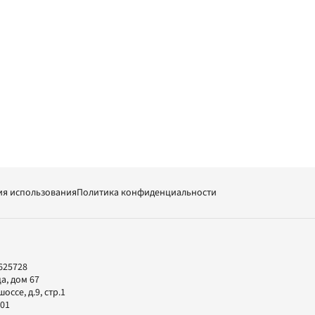
ия использования
Политика конфиденциальности
625728
а, дом 67
ссе, д.9, стр.1
-01