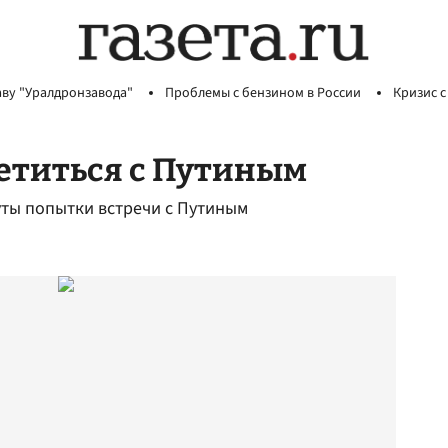
аву "Уралдронзавода"
Проблемы с бензином в России
Кризис с
етиться с Путиным
уты попытки встречи с Путиным