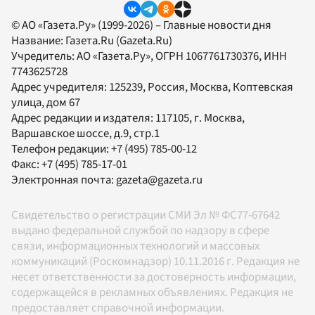
© АО «Газета.Ру» (1999-2026) – Главные новости дня
Название:
Газета.Ru
(Gazeta.Ru)
Учредитель:
АО «Газета.Ру»
, ОГРН 1067761730376, ИНН
7743625728
Адрес учредителя: 125239, Россия, Москва, Коптевская
улица, дом 67
Адрес редакции и издателя:
117105
, г.
Москва
,
Варшавское шоссе, д.9, стр.1
Телефон редакции:
+7 (495) 785-00-12
Факс:
+7 (495) 785-17-01
Электронная почта:
gazeta@gazeta.ru
Свидетельство о регистрации СМИ Эл № ФС77-67642
выдано федеральной службой по надзору в сфере
связи, информационных технологий и массовых
коммуникаций (Роскомнадзор) 10.11.2016 г. Редакция не
несет ответственности за достоверность информации,
содержащейся в рекламных объявлениях. Редакция не
предоставляет справочной информации.