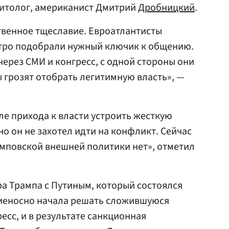
литолог, американист Дмитрий
Дробницкий
.
твенное тщеславие. Евроатлантисты
стро подобрали нужный ключик к общению.
через СМИ и конгресс, с одной стороны они
ны грозят отобрать легитимную власть», —
ле прихода к власти устроить жесткую
но он не захотел идти на конфликт. Сейчас
амповской внешней политики нет», отметил
а Трампа с Путиным, который состоялся
ниеносно начала решать сложившуюся
есс, и в результате санкционная