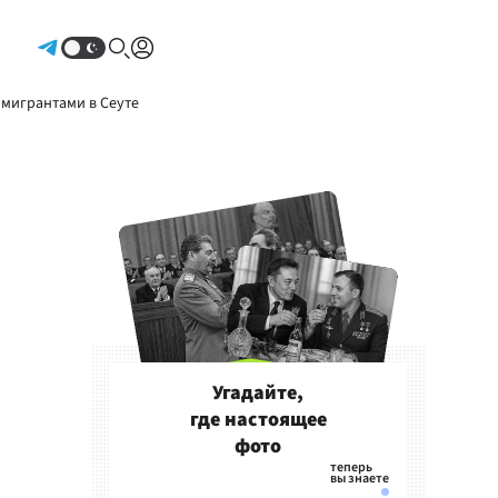
Авторизоваться
 мигрантами в Сеуте
Угадайте,
где настоящее
фото