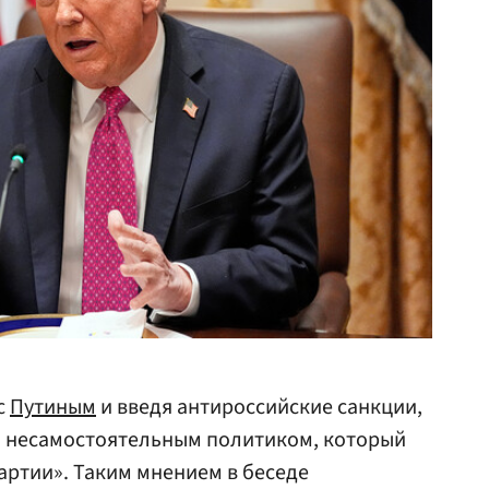
с
Путиным
и введя антироссийские санкции,
о несамостоятельным политиком, который
артии». Таким мнением в беседе