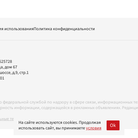
ия использования
Политика конфиденциальности
625728
а, дом 67
ссе, д.9, стр.1
-01
но федеральной службой по надзору в сфере связи, информационных т
товерность информации, содержащейся в рекламных объявлениях. Редак
ные технологии в соответствии с Правилами
На сайте используются cookies. Продолжая
Ok
использовать сайт, вы принимаете
условия