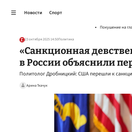
Новости
Спорт
Покушение на гл
23 октября 2025 14:50
Политика
«Санкционная девствен
в России объяснили пе
Политолог Дробницкий: США перешли к санкци
Арина Ткачук