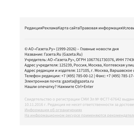
Редакция
Реклама
Карта сайта
Правовая информация
Услов
© АО «Газета.Ру» (1999-2026) – Главные новости дня
Название:
Газета.Ru
(Gazeta.Ru)
Учредитель:
АО «Газета.Ру»
, ОГРН 1067761730376, ИНН 7743
Адрес учредителя: 125239, Россия, Москва, Коптевская улиц
Адрес редакции и издателя:
117105
, г.
Москва
,
Варшавское шо
Телефон редакции:
+7 (495) 785-00-12
| Факс:
+7 (495) 785-17
Электронная почта:
gazeta@gazeta.ru
Нашли опечатку? Нажмите Ctrl+Enter
Свидетельство о регистрации СМИ Эл № ФС77-67642 выда
10.11.2016 г. Редакция не несет ответственности за дос
Информация об ограничениях
На информационном ресурсе применяются рекомендатель