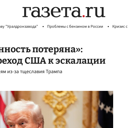
аву "Уралдронзавода"
Проблемы с бензином в России
Кризис с
ность потеряна»:
реход США к эскалации
ям из-за тщеславия Трампа