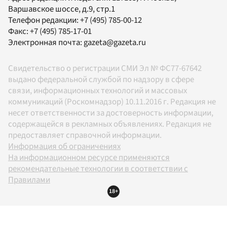
Варшавское шоссе, д.9, стр.1
Телефон редакции:
+7 (495) 785-00-12
Факс:
+7 (495) 785-17-01
Электронная почта:
gazeta@gazeta.ru
Свидетельство о регистрации СМИ Эл № ФС77-67642
выдано федеральной службой по надзору в сфере
связи, информационных технологий и массовых
коммуникаций (Роскомнадзор) 10.11.2016 г. Редакция не
несет ответственности за достоверность информации,
содержащейся в рекламных объявлениях. Редакция не
предоставляет справочной информации.
Информация об ограничениях
На информационном ресурсе применяются
рекомендательные технологии в соответствии с
Правилами
18+