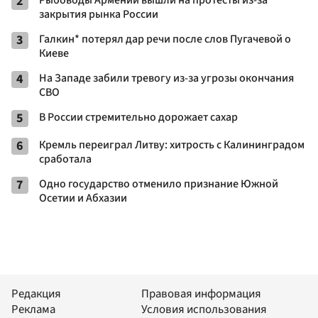
2
Рыбоводы Армении вышли на протесты из-за
закрытия рынка России
3
Галкин* потерял дар речи после слов Пугачевой о
Киеве
4
На Западе забили тревогу из-за угрозы окончания
СВО
5
В России стремительно дорожает сахар
6
Кремль переиграл Литву: хитрость с Калининградом
сработала
7
Одно государство отменило признание Южной
Осетии и Абхазии
Редакция
Правовая информация
Реклама
Условия использования