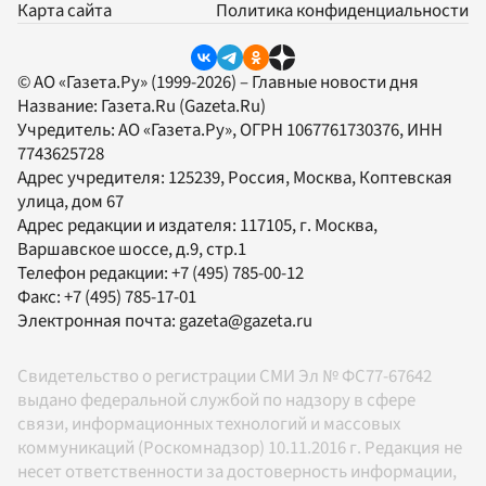
Карта сайта
Политика конфиденциальности
© АО «Газета.Ру» (1999-2026) – Главные новости дня
Название:
Газета.Ru
(Gazeta.Ru)
Учредитель:
АО «Газета.Ру»
, ОГРН 1067761730376, ИНН
7743625728
Адрес учредителя: 125239, Россия, Москва, Коптевская
улица, дом 67
Адрес редакции и издателя:
117105
, г.
Москва
,
Варшавское шоссе, д.9, стр.1
Телефон редакции:
+7 (495) 785-00-12
Факс:
+7 (495) 785-17-01
Электронная почта:
gazeta@gazeta.ru
Свидетельство о регистрации СМИ Эл № ФС77-67642
выдано федеральной службой по надзору в сфере
связи, информационных технологий и массовых
коммуникаций (Роскомнадзор) 10.11.2016 г. Редакция не
несет ответственности за достоверность информации,