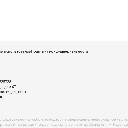
ия использования
Политика конфиденциальности
625728
а, дом 67
ссе, д.9, стр.1
-01
но федеральной службой по надзору в сфере связи, информационных т
товерность информации, содержащейся в рекламных объявлениях. Редак