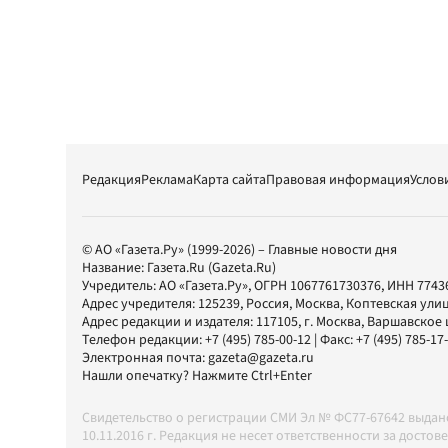
Редакция
Реклама
Карта сайта
Правовая информация
Услов
© АО «Газета.Ру» (1999-2026) – Главные новости дня
Название:
Газета.Ru
(Gazeta.Ru)
Учредитель:
АО «Газета.Ру»
, ОГРН 1067761730376, ИНН 7743
Адрес учредителя: 125239, Россия, Москва, Коптевская улиц
Адрес редакции и издателя:
117105
, г.
Москва
,
Варшавское шо
Телефон редакции:
+7 (495) 785-00-12
| Факс:
+7 (495) 785-17
Электронная почта:
gazeta@gazeta.ru
Нашли опечатку? Нажмите Ctrl+Enter
Свидетельство о регистрации СМИ Эл № ФС77-67642 выда
10.11.2016 г. Редакция не несет ответственности за дос