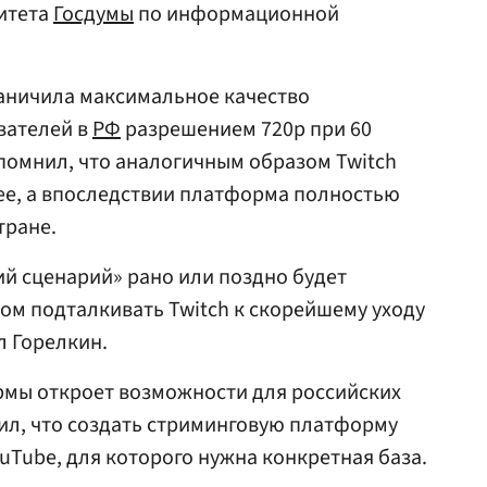
итета
Госдумы
по информационной
аничила максимальное качество
вателей в
РФ
разрешением 720p при 60
апомнил, что аналогичным образом Twitch
ее, а впоследствии платформа полностью
тране.
й сценарий» рано или поздно будет
зом подталкивать Twitch к скорейшему уходу
л Горелкин.
рмы откроет возможности для российских
ил, что создать стриминговую платформу
uTube, для которого нужна конкретная база.