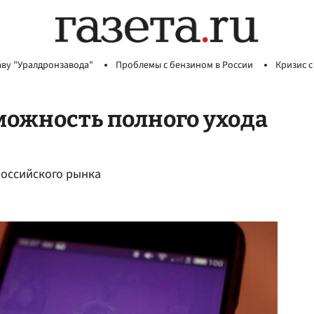
аву "Уралдронзавода"
Проблемы с бензином в России
Кризис с
можность полного ухода
российского рынка