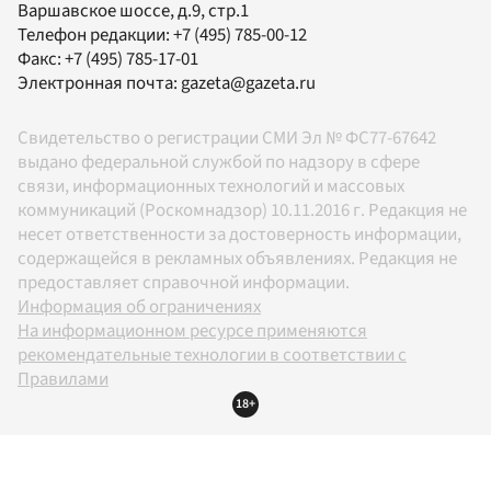
Варшавское шоссе, д.9, стр.1
Телефон редакции:
+7 (495) 785-00-12
Факс:
+7 (495) 785-17-01
Электронная почта:
gazeta@gazeta.ru
Свидетельство о регистрации СМИ Эл № ФС77-67642
выдано федеральной службой по надзору в сфере
связи, информационных технологий и массовых
коммуникаций (Роскомнадзор) 10.11.2016 г. Редакция не
несет ответственности за достоверность информации,
содержащейся в рекламных объявлениях. Редакция не
предоставляет справочной информации.
Информация об ограничениях
На информационном ресурсе применяются
рекомендательные технологии в соответствии с
Правилами
18+