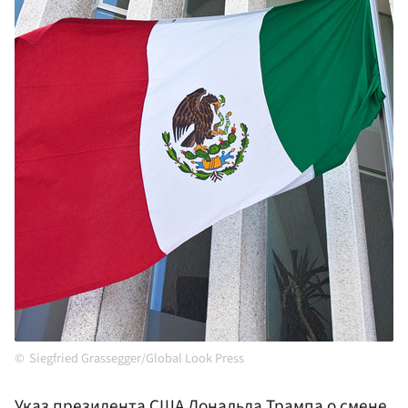
Siegfried Grassegger/Global Look Press
Указ президента
США
Дональда
Трампа
о смене