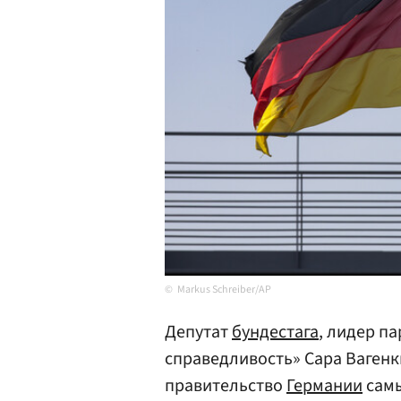
Markus Schreiber/AP
Депутат
бундестага
, лидер п
справедливость» Сара Вагенк
правительство
Германии
самы