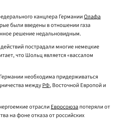
федерального канцлера Германии
Олафа
орые были введены в отношении газа
данное решение недальновидным.
х действий пострадали многие немецкие
тает, что Шольц является «вассалом
о Германии необходима придерживаться
дничества между
РФ
, Восточной Европой и
энергоемкие отрасли
Евросоюза
потеряли от
тва на фоне отказа от российских