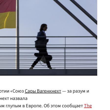
артии «Союз
Сары Вагенкнехт
— за разум и
нехт назвала
м глупым в Европе. Об этом сообщает
The