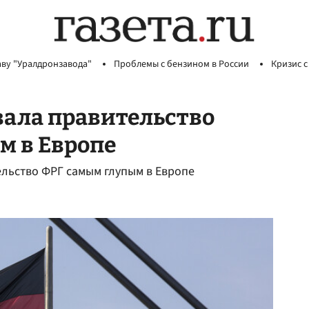
аву "Уралдронзавода"
Проблемы с бензином в России
Кризис с
вала правительство
м в Европе
ельство ФРГ самым глупым в Европе