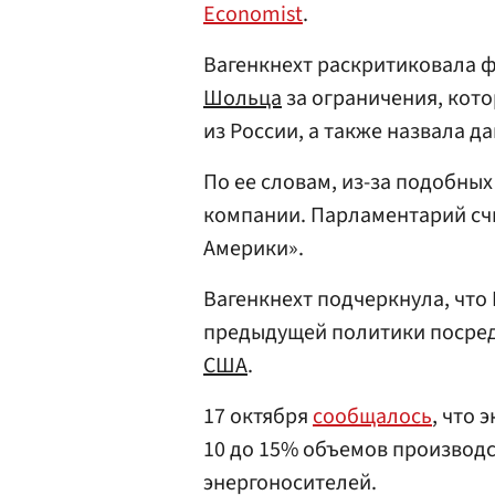
Economist
.
Вагенкнехт раскритиковала 
Шольца
за ограничения, кот
из России, а также назвала 
По ее словам, из-за подобны
компании. Парламентарий счи
Америки».
Вагенкнехт подчеркнула, чт
предыдущей политики посре
США
.
17 октября
сообщалось
, что 
10 до 15% объемов производс
энергоносителей.