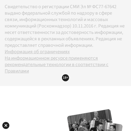
Свидетельство о регистрации СМИ Эл № ФС77-67642
выдано федеральной службой по надзору в сфере
связи, информационных технологий и массовых
коммуникаций (Роскомнадзор) 10.11.2016 г. Редакция не
несет ответственности за достоверность информации,
содержащейся в рекламных объявлениях. Редакция не
предоставляет справочной информации.
Информация об ограничениях
На информационном ресурсе применяются
рекомендательные технологии в соответствии с
Правилами
18+