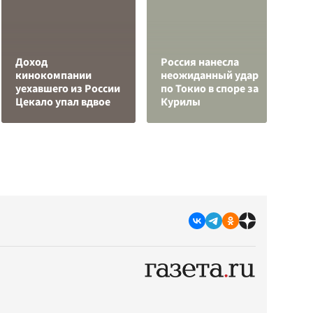
Доход
Россия нанесла
Р
кинокомпании
неожиданный удар
в
уехавшего из России
по Токио в споре за
и
Цекало упал вдвое
Курилы
р