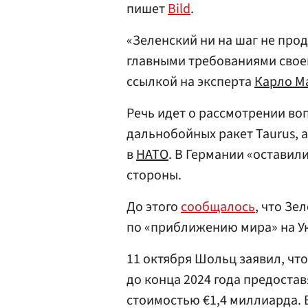
пишет
Bild
.
«Зеленский ни на шаг не прод
главными требованиями своег
ссылкой на эксперта
Карло М
Речь идет о рассмотрении во
дальнобойных ракет Taurus, 
в
НАТО
. В Германии «оставил
стороны.
До этого
сообщалось
, что Зе
по «приближению мира» на У
11 октября Шольц заявил, что
до конца 2024 года предоста
стоимостью €1,4 миллиарда. В