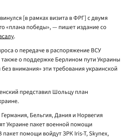
винулся [в рамках визита в ФРГ] с двумя
о «плана победы», — пишет издание со
асалу
.
проса о передаче в распоряжение ВСУ
а также о поддержке Берлином пути Украины
и без внимания» эти требования украинской
ленский представил Шольцу план
краине.
 Германия, Бельгия, Дания и Норвегия
вят Украине пакет военной помощи
 пакет помощи войдут ЗРК Iris-T, Skynex,