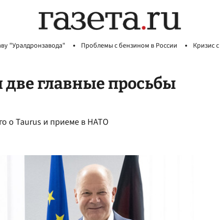
аву "Уралдронзавода"
Проблемы с бензином в России
Кризис с
 две главные просьбы
о о Taurus и приеме в НАТО