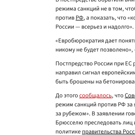
режима санкций не в том, чт
против
РФ
, а показать, что
России — всерьез и надолго».
«Евробюрократия дает понять
никому не будет позволено»,
Постпредство России при ЕС
направил сигнал европейским
быть брошены на бетонирован
До этого
сообщалось
, что
Сов
режим санкций против РФ за
за рубежом». В заявлении гов
Брюсселю преследовать лиц и
политике
правительства Рос