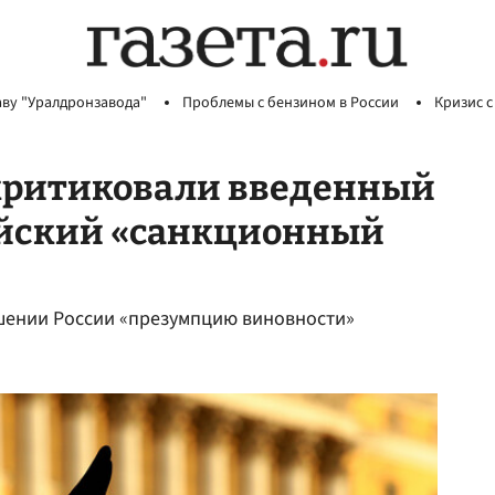
аву "Уралдронзавода"
Проблемы с бензином в России
Кризис с
скритиковали введенный
ийский «санкционный
ошении России «презумпцию виновности»