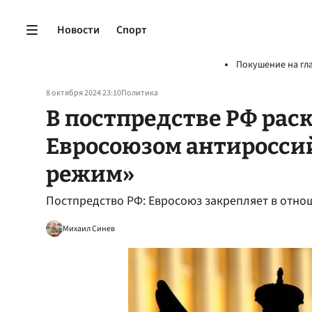
Новости
Спорт
Покушение на гл
8 октября 2024 23:10
Политика
В постпредстве РФ ра
Евросоюзом антиросс
режим»
Постпредство РФ: Евросоюз закрепляет в отн
Михаил Синев