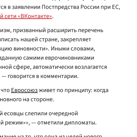
ся в заявлении Постпредства России при ЕС,
й сети «ВКонтакте»
.
изм, призванный расширить перечень
писать нашей стране, закрепляет
пцию виновности». Иными словами,
озданную самими еврочиновниками
нной сфере, автоматически возлагается
, — говорится в комментарии.
 что
Евросоюз
живет по принципу: когда
иновного на стороне.
й есовцы слепили очередной
й режим»», — отметили дипломаты.
ание на то, что одна из целей нового