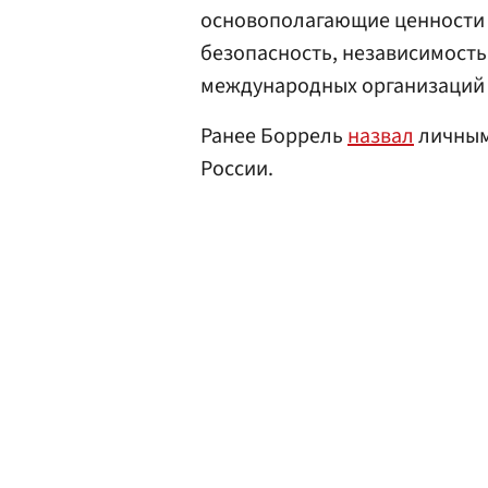
основополагающие ценности Е
безопасность, независимость 
международных организаций и
Ранее Боррель
назвал
личным
России.