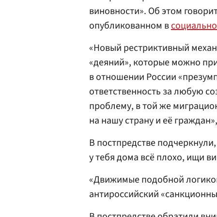
виновности». Об этом говорит
опубликованном в
социально
«Новый рестриктивный механ
«деяний», которые можно при
в отношении России «презум
ответственность за любую с
проблему, в той же миграцио
на нашу страну и её граждан»
В постпредстве подчеркнули,
у тебя дома всё плохо, ищи в
«Движимые подобной логико
антироссийский «санкционны
В постпредстве обратили вним