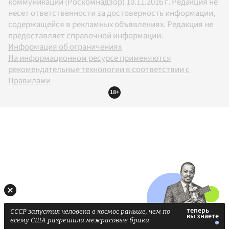
коммуникаций (Роскомнадзор) 10.11.2016 г. Редакция не
несет ответственности за достоверность информации,
содержащейся в рекламных объявлениях. Редакция не
предоставляет справочной информации.
Информация об ограничениях
На информационном ресурсе применяются
рекомендательные технологии в соответствии с
Правилами
18+
СССР запустил человека в космос раньше, чем по
всему США разрешили межрасовые браки