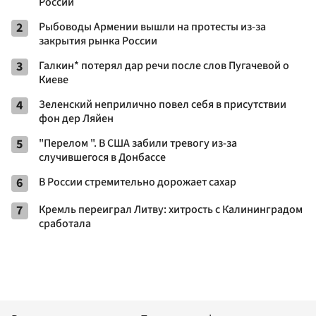
России
2
Рыбоводы Армении вышли на протесты из-за
закрытия рынка России
3
Галкин* потерял дар речи после слов Пугачевой о
Киеве
4
Зеленский неприлично повел cебя в присутствии
фон дер Ляйен
5
"Перелом ". В США забили тревогу из-за
случившегося в Донбассе
6
В России стремительно дорожает сахар
7
Кремль переиграл Литву: хитрость с Калининградом
сработала