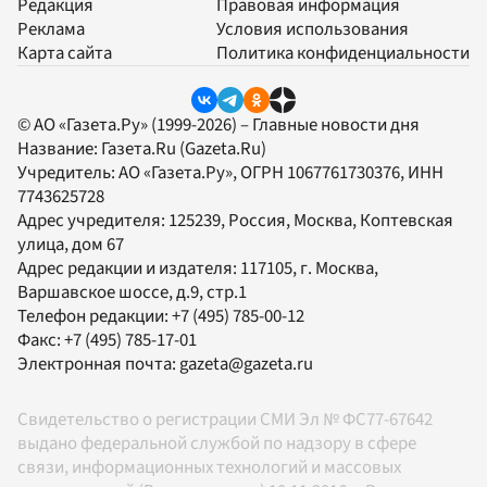
Редакция
Правовая информация
Реклама
Условия использования
Карта сайта
Политика конфиденциальности
© АО «Газета.Ру» (1999-2026) – Главные новости дня
Название:
Газета.Ru
(Gazeta.Ru)
Учредитель:
АО «Газета.Ру»
, ОГРН 1067761730376, ИНН
7743625728
Адрес учредителя: 125239, Россия, Москва, Коптевская
улица, дом 67
Адрес редакции и издателя:
117105
, г.
Москва
,
Варшавское шоссе, д.9, стр.1
Телефон редакции:
+7 (495) 785-00-12
Факс:
+7 (495) 785-17-01
Электронная почта:
gazeta@gazeta.ru
Свидетельство о регистрации СМИ Эл № ФС77-67642
выдано федеральной службой по надзору в сфере
связи, информационных технологий и массовых