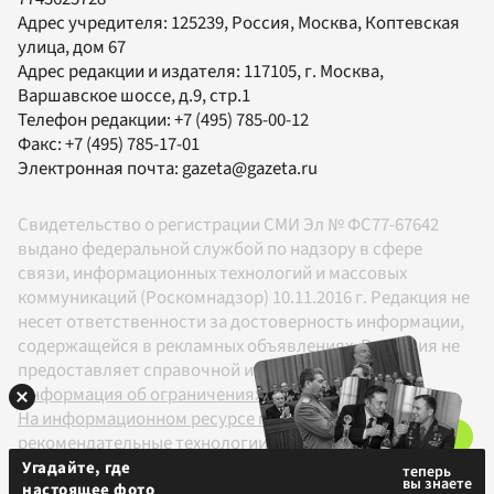
Адрес учредителя: 125239, Россия, Москва, Коптевская
улица, дом 67
Адрес редакции и издателя:
117105
, г.
Москва
,
Варшавское шоссе, д.9, стр.1
Телефон редакции:
+7 (495) 785-00-12
Факс:
+7 (495) 785-17-01
Электронная почта:
gazeta@gazeta.ru
Свидетельство о регистрации СМИ Эл № ФС77-67642
выдано федеральной службой по надзору в сфере
связи, информационных технологий и массовых
коммуникаций (Роскомнадзор) 10.11.2016 г. Редакция не
несет ответственности за достоверность информации,
содержащейся в рекламных объявлениях. Редакция не
предоставляет справочной информации.
Информация об ограничениях
На информационном ресурсе применяются
рекомендательные технологии в соответствии с
Правилами
Угадайте, где
настоящее фото
18+