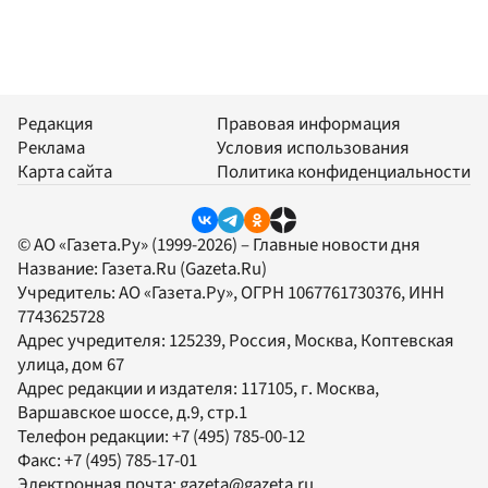
Редакция
Правовая информация
Реклама
Условия использования
Карта сайта
Политика конфиденциальности
© АО «Газета.Ру» (1999-2026) – Главные новости дня
Название:
Газета.Ru
(Gazeta.Ru)
Учредитель:
АО «Газета.Ру»
, ОГРН 1067761730376, ИНН
7743625728
Адрес учредителя: 125239, Россия, Москва, Коптевская
улица, дом 67
Адрес редакции и издателя:
117105
, г.
Москва
,
Варшавское шоссе, д.9, стр.1
Телефон редакции:
+7 (495) 785-00-12
Факс:
+7 (495) 785-17-01
Электронная почта:
gazeta@gazeta.ru