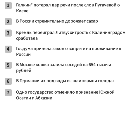
1
Галкин* потерял дар речи после слов Пугачевой о
Киеве
2
В России стремительно дорожает сахар
3
Кремль переиграл Литву: хитрость с Калининградом
сработала
4
Госдума приняла закон о запрете на проживание в
России
5
В Москве кошка залила соседей на 654 тысячи
рублей
6
В Германии из-под воды вышли «камни голода»
7
Одно государство отменило признание Южной
Осетии и Абхазии