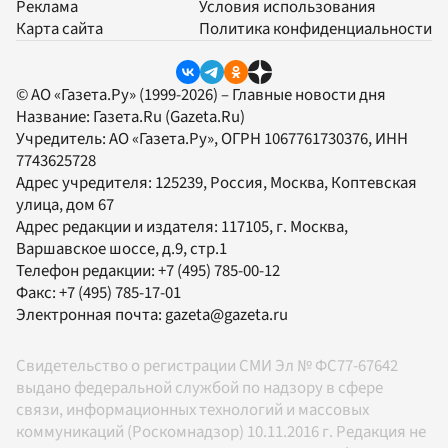
Реклама
Условия использования
Карта сайта
Политика конфиденциальности
© АО «Газета.Ру» (1999-2026) – Главные новости дня
Название:
Газета.Ru
(Gazeta.Ru)
Учредитель:
АО «Газета.Ру»
, ОГРН 1067761730376, ИНН
7743625728
Адрес учредителя: 125239, Россия, Москва, Коптевская
улица, дом 67
Адрес редакции и издателя:
117105
, г.
Москва
,
Варшавское шоссе, д.9, стр.1
Телефон редакции:
+7 (495) 785-00-12
Факс:
+7 (495) 785-17-01
Электронная почта:
gazeta@gazeta.ru
Свидетельство о регистрации СМИ Эл № ФС77-67642
выдано федеральной службой по надзору в сфере
связи, информационных технологий и массовых
коммуникаций (Роскомнадзор) 10.11.2016 г. Редакция не