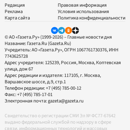
Редакция
Правовая информация
Реклама
Условия использования
Карта сайта
Политика конфиденциальности
© АО «Газета.Ру» (1999-2026) – Главные новости дня
Название:
Газета.Ru
(Gazeta.Ru)
Учредитель:
АО «Газета.Ру»
, ОГРН 1067761730376, ИНН
7743625728
Адрес учредителя: 125239, Россия, Москва, Коптевская
улица, дом 67
Адрес редакции и издателя:
117105
, г.
Москва
,
Варшавское шоссе, д.9, стр.1
Телефон редакции:
+7 (495) 785-00-12
Факс:
+7 (495) 785-17-01
Электронная почта:
gazeta@gazeta.ru
Свидетельство о регистрации СМИ Эл № ФС77-67642
выдано федеральной службой по надзору в сфере
связи, информационных технологий и массовых