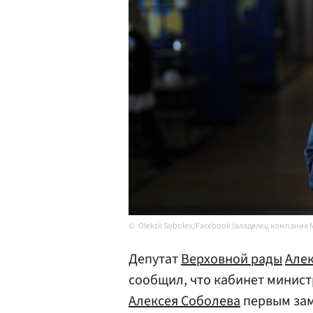
Oleksii Sobolev/Facebook (владелец компания 
Депутат
Верховной рады
Алек
сообщил, что кабинет минис
Алексея Соболева
первым зам