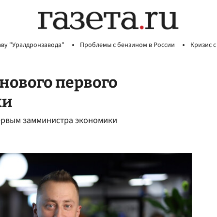
аву "Уралдронзавода"
Проблемы с бензином в России
Кризис с
нового первого
ки
ервым замминистра экономики