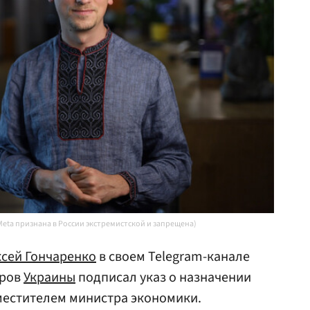
Meta признана в России экстремистской и запрещена)
сей Гончаренко
в своем Telegram-канале
тров
Украины
подписал указ о назначении
естителем министра экономики.