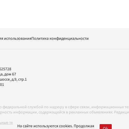
ия использования
Политика конфиденциальности
625728
а, дом 67
ссе, д.9, стр.1
-01
но федеральной службой по надзору в сфере связи, информационных т
товерность информации, содержащейся в рекламных объявлениях. Редак
ные технологии в соответствии с Правилами
На сайте используются cookies. Продолжая
Ok