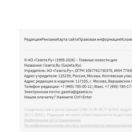
Редакция
Реклама
Карта сайта
Правовая информация
Услов
© АО «Газета.Ру» (1999-2026) – Главные новости дня
Название:
Газета.Ru
(Gazeta.Ru)
Учредитель:
АО «Газета.Ру»
, ОГРН 1067761730376, ИНН 7743
Адрес учредителя: 125239, Россия, Москва, Коптевская улиц
Адрес редакции и издателя:
117105
, г.
Москва
,
Варшавское шо
Телефон редакции:
+7 (495) 785-00-12
| Факс:
+7 (495) 785-17
Электронная почта:
gazeta@gazeta.ru
Нашли опечатку? Нажмите Ctrl+Enter
Свидетельство о регистрации СМИ Эл № ФС77-67642 выда
10.11.2016 г. Редакция не несет ответственности за дос
Информация об ограничениях
На информационном ресурсе применяются рекомендатель