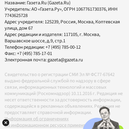
Название:
Газета.Ru
(Gazeta.Ru)
Учредитель:
АО «Газета.Ру»
, ОГРН 1067761730376, ИНН
7743625728
Адрес учредителя: 125239, Россия, Москва, Коптевская
улица, дом 67
Адрес редакции и издателя:
117105
, г.
Москва
,
Варшавское шоссе, д.9, стр.1
Телефон редакции:
+7 (495) 785-00-12
Факс:
+7 (495) 785-17-01
Электронная почта:
gazeta@gazeta.ru
Свидетельство о регистрации СМИ Эл № ФС77-67642
выдано федеральной службой по надзору в сфере
связи, информационных технологий и массовых
коммуникаций (Роскомнадзор) 10.11.2016 г. Редакция не
несет ответственности за достоверность информации,
содержащейся в рекламных объявлениях. Редакция не
предоставляет справочной информации.
Информация об ограничениях
На информационном ресурсе применяются