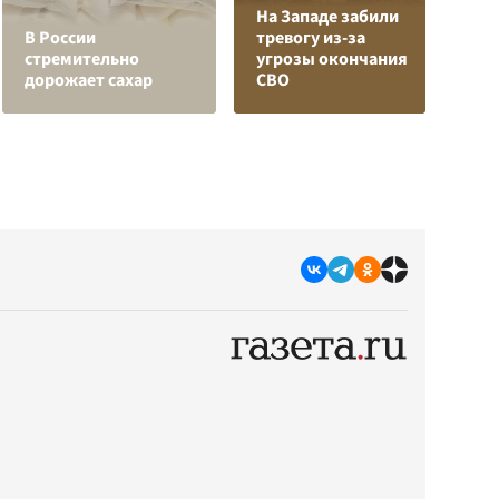
На Западе забили
Л
В России
тревогу из-за
з
стремительно
угрозы окончания
в
дорожает сахар
СВО
р