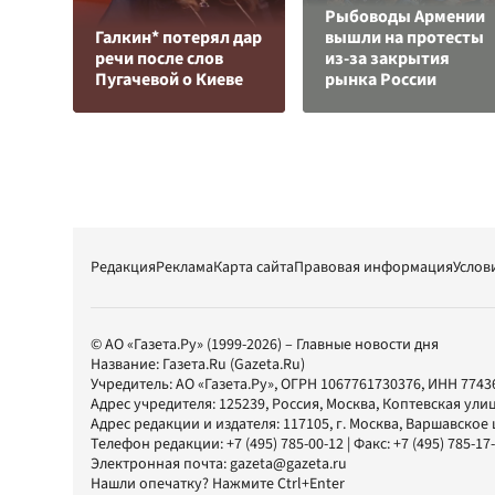
Рыбоводы Армении
Галкин* потерял дар
вышли на протесты
речи после слов
из-за закрытия
Пугачевой о Киеве
рынка России
Редакция
Реклама
Карта сайта
Правовая информация
Услов
© АО «Газета.Ру» (1999-2026) – Главные новости дня
Название:
Газета.Ru
(Gazeta.Ru)
Учредитель:
АО «Газета.Ру»
, ОГРН 1067761730376, ИНН 7743
Адрес учредителя: 125239, Россия, Москва, Коптевская улиц
Адрес редакции и издателя:
117105
, г.
Москва
,
Варшавское шо
Телефон редакции:
+7 (495) 785-00-12
| Факс:
+7 (495) 785-17
Электронная почта:
gazeta@gazeta.ru
Нашли опечатку? Нажмите Ctrl+Enter