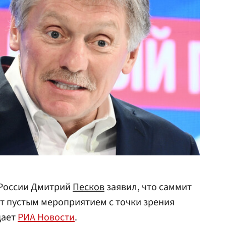
 России Дмитрий
Песков
заявил, что саммит
т пустым мероприятием с точки зрения
щает
РИА Новости
.