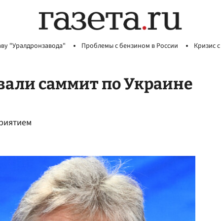
аву "Уралдронзавода"
Проблемы с бензином в России
Кризис с
вали саммит по Украине
приятием