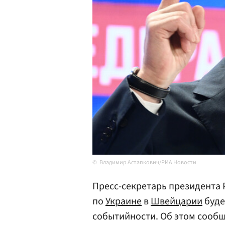
Владимир Астапкович/РИА Новости
Пресс-секретарь президента
по
Украине
в
Швейцарии
буде
событийности. Об этом сооб