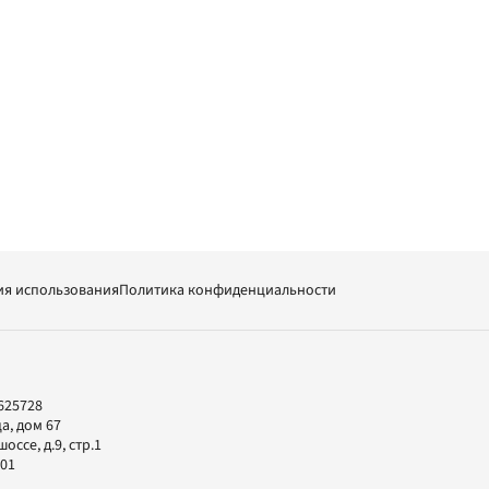
ия использования
Политика конфиденциальности
625728
а, дом 67
ссе, д.9, стр.1
-01