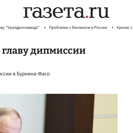
аву "Уралдронзавода"
Проблемы с бензином в России
Кризис с
 главу дипмиссии
ссии в Буркина-Фасо