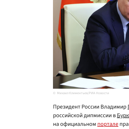
Михаил Климентьев/РИА Новости
Президент России Владимир
российской дипмиссии в
Бурк
на официальном
портале
пра