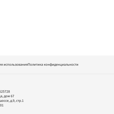
ия использования
Политика конфиденциальности
625728
а, дом 67
ссе, д.9, стр.1
-01