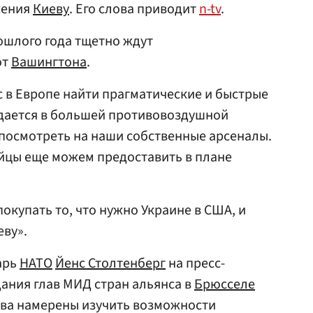
жения
Киеву
. Его слова приводит
n-tv
.
рошлого года тщетно ждут
от
Вашингтона
.
с в Европе найти прагматические и быстрые
ждается в большей противовоздушной
посмотреть на наши собственные арсеналы.
йцы еще можем предоставить в плане
покупать то, что нужно Украине в США, и
еву».
арь
НАТО
Йенс Столтенберг
на пресс-
ания глав МИД стран альянса в
Брюсселе
тва намерены изучить возможности