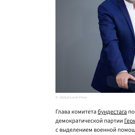
Global Look Press
Глава комитета
бундестага
по
демократической партии
Гер
с выделением военной помо