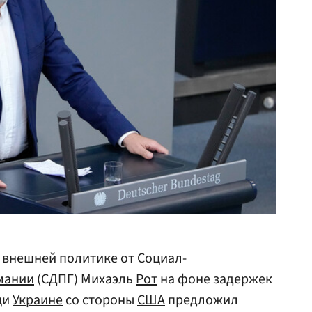
 внешней политике от Социал-
мании
(СДПГ) Михаэль
Рот
на фоне задержек
щи
Украине
со стороны
США
предложил