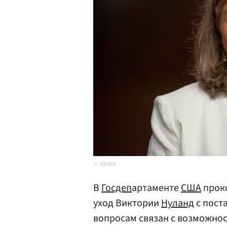
Globa
В
Госдеп
артаменте
США
проко
уход Виктории
Нуланд
с пост
вопросам связан с возможно