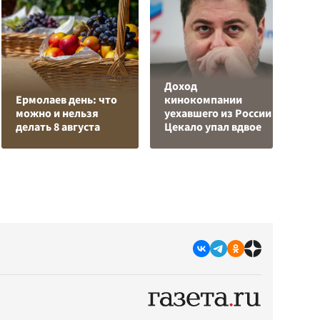
Доход
О
Ермолаев день: что
кинокомпании
о
можно и нельзя
уехавшего из России
п
делать 8 августа
Цекало упал вдвое
О