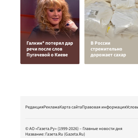
Галкин* потерял дар
В России
речи после слов
стремительно
Пугачевой о Киеве
дорожает сахар
Редакция
Реклама
Карта сайта
Правовая информация
Услов
© АО «Газета.Ру» (1999-2026) – Главные новости дня
Название:
Газета.Ru
(Gazeta.Ru)