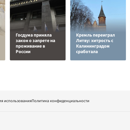
Госдума приняла
Кремль переиграл
закон о запрете на
Литву: хитрость с
проживание в
Калининградом
России
сработала
ия использования
Политика конфиденциальности