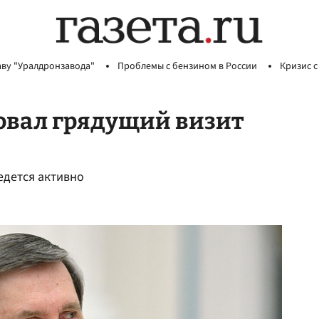
аву "Уралдронзавода"
Проблемы с бензином в России
Кризис с
вал грядущий визит
едется активно