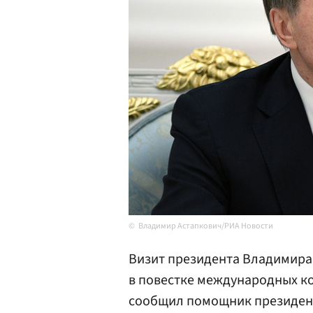
Владимир Астапкович/РИА Новости
Визит президента Владимир
в повестке международных ко
сообщил помощник президен