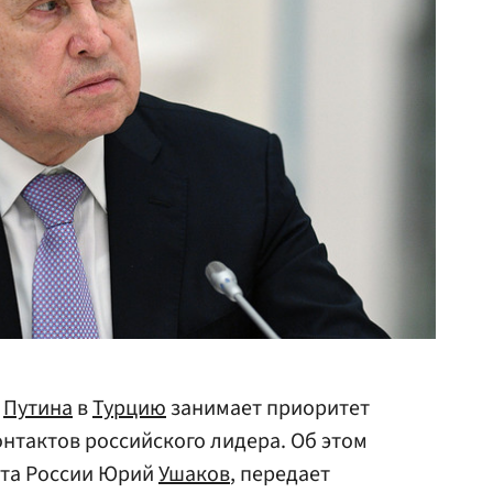
а
Путина
в
Турцию
занимает приоритет
нтактов российского лидера. Об этом
та России Юрий
Ушаков
, передает