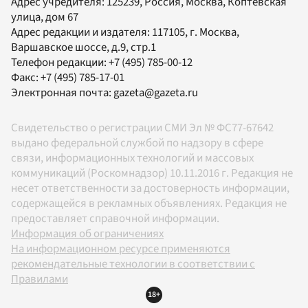
Адрес учредителя: 125239, Россия, Москва, Коптевская
улица, дом 67
Адрес редакции и издателя:
117105
, г.
Москва
,
Варшавское шоссе, д.9, стр.1
Телефон редакции:
+7 (495) 785-00-12
Факс:
+7 (495) 785-17-01
Электронная почта:
gazeta@gazeta.ru
Свидетельство о регистрации СМИ Эл № ФС77-67642
выдано федеральной службой по надзору в сфере
связи, информационных технологий и массовых
коммуникаций (Роскомнадзор) 10.11.2016 г. Редакция не
несет ответственности за достоверность информации,
содержащейся в рекламных объявлениях. Редакция не
предоставляет справочной информации.
Информация об ограничениях
На информационном ресурсе применяются
рекомендательные технологии в соответствии с
Правилами
18+