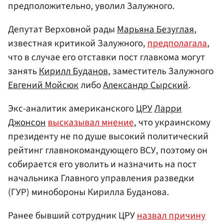
предположительно, уволил Залужного.
Депутат Верховной рады
Марьяна Безуглая
,
известная критикой Залужного,
предполагала
,
что в случае его отставки пост главкома могут
занять
Кирилл Буданов
, заместитель Залужного
Евгений Мойсюк
либо
Александр Сырский
.
Экс-аналитик американского
ЦРУ
Ларри
Джонсон
высказывал мнение
, что украинскому
президенту не по душе высокий политический
рейтинг главнокомандующего ВСУ, поэтому он
собирается его уволить и назначить на пост
начальника Главного управления разведки
(ГУР) минобороны Кирилла Буданова.
Ранее бывший сотрудник ЦРУ
назвал причину