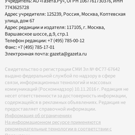
Учредитель:
АО «Газета.Ру»
, ОГРН 1067761730376, ИНН
7743625728
Адрес учредителя: 125239, Россия, Москва, Коптевская
улица, дом 67
Адрес редакции и издателя:
117105
, г.
Москва
,
Варшавское шоссе, д.9, стр.1
Телефон редакции:
+7 (495) 785-00-12
Факс:
+7 (495) 785-17-01
Электронная почта:
gazeta@gazeta.ru
Свидетельство о регистрации СМИ Эл № ФС77-67642
выдано федеральной службой по надзору в сфере
связи, информационных технологий и массовых
коммуникаций (Роскомнадзор) 10.11.2016 г. Редакция не
несет ответственности за достоверность информации,
содержащейся в рекламных объявлениях. Редакция не
предоставляет справочной информации.
Информация об ограничениях
На информационном ресурсе применяются
рекомендательные технологии в соответствии с