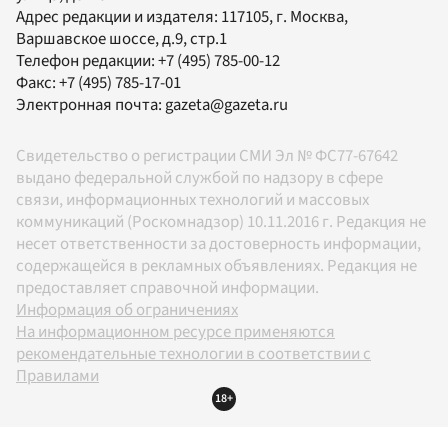
Адрес редакции и издателя:
117105
, г.
Москва
,
Варшавское шоссе, д.9, стр.1
Телефон редакции:
+7 (495) 785-00-12
Факс:
+7 (495) 785-17-01
Электронная почта:
gazeta@gazeta.ru
Свидетельство о регистрации СМИ Эл № ФС77-67642
выдано федеральной службой по надзору в сфере
связи, информационных технологий и массовых
коммуникаций (Роскомнадзор) 10.11.2016 г. Редакция не
несет ответственности за достоверность информации,
содержащейся в рекламных объявлениях. Редакция не
предоставляет справочной информации.
Информация об ограничениях
На информационном ресурсе применяются
рекомендательные технологии в соответствии с
Правилами
18+