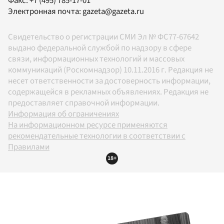
Факс:
+7 (495) 785-17-01
Электронная почта:
gazeta@gazeta.ru
Свидетельство о регистрации СМИ Эл № ФС77-67642
выдано федеральной службой по надзору в сфере
связи, информационных технологий и массовых
коммуникаций (Роскомнадзор) 10.11.2016 г. Редакция не
несет ответственности за достоверность информации,
содержащейся в рекламных объявлениях. Редакция не
предоставляет справочной информации.
Информация об ограничениях
На информационном ресурсе применяются
рекомендательные технологии в соответствии с
Правилами
18+