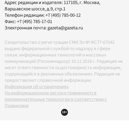
Адрес редакции и издателя:
117105
, г.
Москва
,
Варшавское шоссе, д.9, стр.1
Телефон редакции:
+7 (495) 785-00-12
Факс:
+7 (495) 785-17-01
Электронная почта:
gazeta@gazeta.ru
Свидетельство о регистрации СМИ Эл № ФС77-67642
выдано федеральной службой по надзору в сфере
связи, информационных технологий и массовых
коммуникаций (Роскомнадзор) 10.11.2016 г. Редакция не
несет ответственности за достоверность информации,
содержащейся в рекламных объявлениях. Редакция не
предоставляет справочной информации.
Информация об ограничениях
На информационном ресурсе применяются
рекомендательные технологии в соответствии с
Правилами
18+