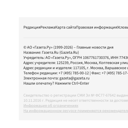
Редакция
Реклама
Карта сайта
Правовая информация
Услов
© АО «Газета.Ру» (1999-2026) – Главные новости дня
Название:
Газета.Ru
(Gazeta.Ru)
Учредитель:
АО «Газета.Ру»
, ОГРН 1067761730376, ИНН 7743
Адрес учредителя: 125239, Россия, Москва, Коптевская улиц
Адрес редакции и издателя:
117105
, г.
Москва
,
Варшавское шо
Телефон редакции:
+7 (495) 785-00-12
| Факс:
+7 (495) 785-17
Электронная почта:
gazeta@gazeta.ru
Нашли опечатку? Нажмите Ctrl+Enter
Свидетельство о регистрации СМИ Эл № ФС77-67642 выда
10.11.2016 г. Редакция не несет ответственности за дос
Информация об ограничениях
На информационном ресурсе применяются рекомендатель