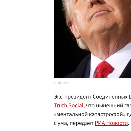
Reuters
Экс-президент Соединенных
Truth Social
, что нынешний гл
«ментальной катастрофой» дл
с ума, передает
РИА Новости
.