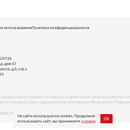
ия использования
Политика конфиденциальности
625728
а, дом 67
ссе, д.9, стр.1
-01
но федеральной службой по надзору в сфере связи, информационных т
товерность информации, содержащейся в рекламных объявлениях. Редак
ные технологии в соответствии с Правилами
На сайте используются cookies. Продолжая
Ok
использовать сайт, вы принимаете
условия