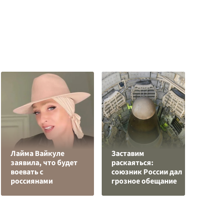
Лайма Вайкуле
Заставим
Р
заявила, что будет
раскаяться:
н
воевать с
союзник России дал
п
россиянами
грозное обещание
К