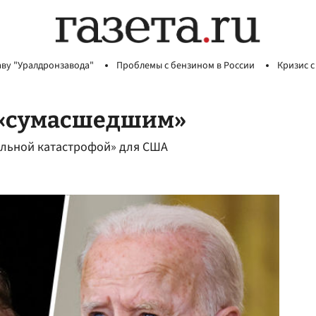
аву "Уралдронзавода"
Проблемы с бензином в России
Кризис с
 «сумасшедшим»
альной катастрофой» для США