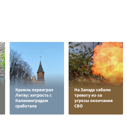
Кремль переиграл
На Западе забили
Литву: хитрость с
тревогу из-за
Калининградом
угрозы окончания
сработала
СВО